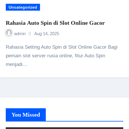
Uncategorized
Rahasia Auto Spin di Slot Online Gacor
admin
Aug 14, 2025
Rahasia Setting Auto Spin di Slot Online Gacor Bagi
pemain slot server rusia online, fitur Auto Spin
menjadi…
You Missed