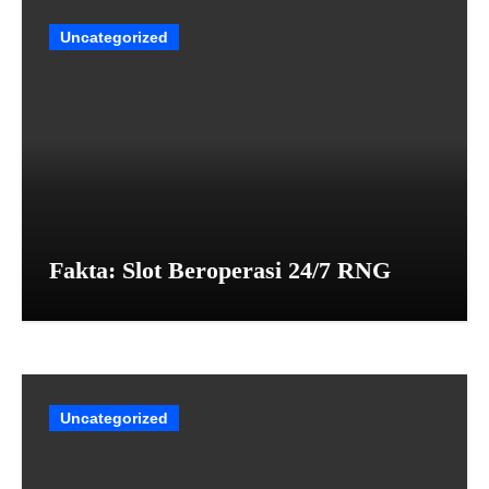
Uncategorized
Fakta: Slot Beroperasi 24/7 RNG
Uncategorized