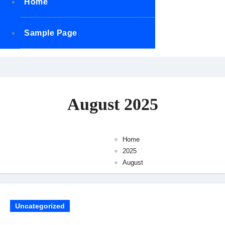
Home
Kaki Lima Paling Legendaris di Indonesia
Pilihan Memulai Babak Baru Hidupku
Sample Page
Fakta Unik Tentang Makanan Korea
August 2025
Home
2025
August
Uncategorized